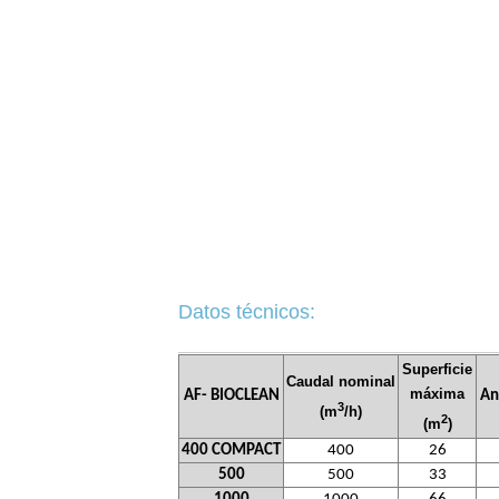
Datos técnicos:
Superficie
Caudal nominal
máxima
AF- BIOCLEAN
An
3
(m
/h)
2
(m
)
400 COMPACT
400
26
500
500
33