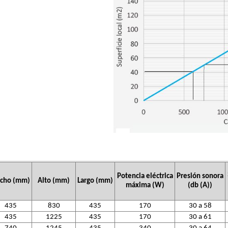
Potencia eléctrica
Presión sonora
cho (mm)
Alto (mm)
Largo (mm)
máxima (W)
(db (A))
435
830
435
170
30 a 58
435
1225
435
170
30 a 61