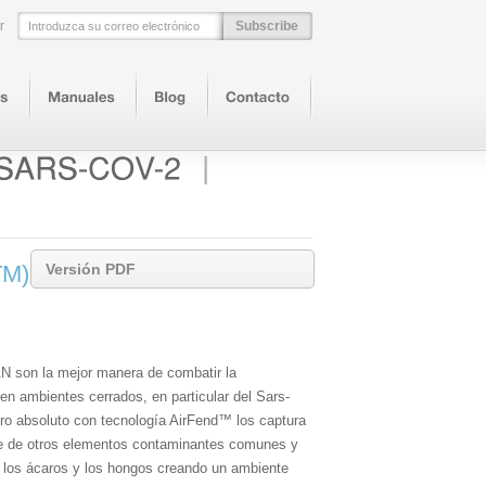
r
E-Mail
|
TM)
Versión PDF
 son la mejor manera de combatir la
 en ambientes cerrados, en particular del Sars-
tro absoluto con tecnología AirFend™ los captura
ire de otros elementos contaminantes comunes y
, los ácaros y los hongos creando un ambiente