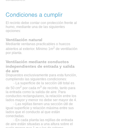
El recinto debe contar con protección frente al
humo, mediante una de las siguientes
opciones:
Ventilación natural
Mediante ventanas practicables o huecos
2
abiertos al exterior. Mínimo 1m
de ventilación
por planta.
Ventilación mediante conductos
independientes de entrada y salida
de aire
Dispuestos exclusivamente para esta función,
cumpliendo las siguientes condiciones:
- La superficie de la sección útil total es
2
3
de 50 cm
por cada m
de recinto, tanto para
la entrada como la salida de aire. Para
conductos rectangulares, la relación entre los
lados mayor y menor no debe ser mayor de 4.
- Las rejillas tienen una sección útil de
igual superfície y relación máxima entre sus
lados que el conducto al que están
conectadas.
- En cada planta las rejillas de entrada
de aire están situadas a una altura sobre el
suelo menor que 1 m y las de retorno