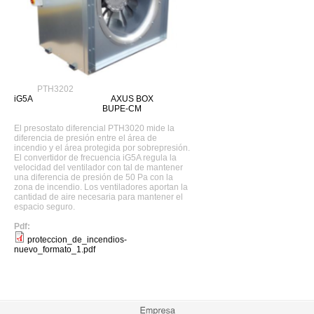
PTH3202
iG5A
AXUS BOX
BUPE-CM
El presostato diferencial PTH3020 mide la
diferencia de presión entre el área de
incendio y el área protegida por sobrepresión.
El convertidor de frecuencia iG5A regula la
velocidad del ventilador con tal de mantener
una diferencia de presión de 50 Pa con la
zona de incendio. Los ventiladores aportan la
cantidad de aire necesaria para mantener el
espacio seguro.
Pdf:
proteccion_de_incendios-
nuevo_formato_1.pdf