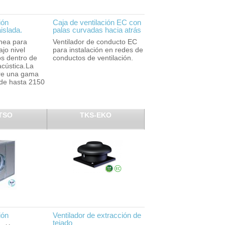
ión
Caja de ventilación EC con
islada.
palas curvadas hacia atrás
ínea para
Ventilador de conducto EC
jo nivel
para instalación en redes de
s dentro de
conductos de ventilación.
acústica.La
re una gama
de hasta 2150
TSO
TKS-EKO
ión
Ventilador de extracción de
tejado