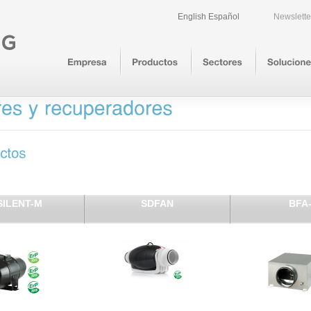
English
Español
Newslette
SILENT-M
SDFAN
BFA