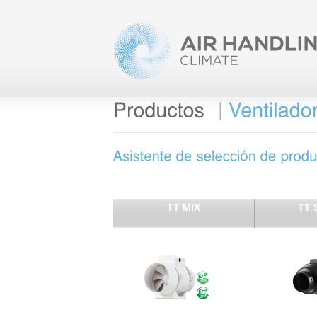
|
TT MIX
TT 