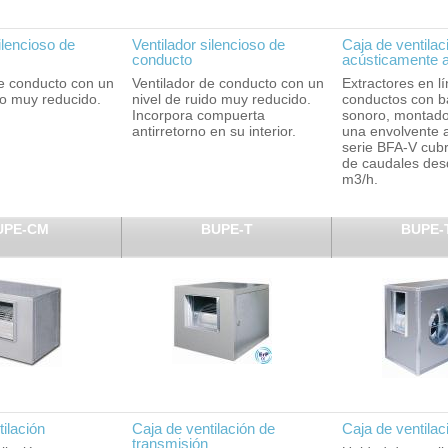
ilencioso de
Ventilador silencioso de
Caja de ventilac
conducto
acústicamente a
de conducto con un
Ventilador de conducto con un
Extractores en l
do muy reducido.
nivel de ruido muy reducido.
conductos con ba
Incorpora compuerta
sonoro, montado
antirretorno en su interior.
una envolvente 
serie BFA-V cub
de caudales des
m3/h.
UPE-CM
BUPE-T
BUPE-
ilación
Caja de ventilación de
Caja de ventilac
transmisión