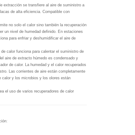
de extracción se transfiere al aire de suministro a
placas de alta eficiencia. Compatible con
mite no solo el calor sino también la recuperación
er un nivel de humedad definido. En estaciones
iona para enfriar y deshumidificar el aire de
 de calor funciona para calentar el suministro de
del aire de extracto húmedo es condensado y
iador de calor. La humedad y el calor recuperados
nistro. Las corrientes de aire están completamente
 calor y los microbios y los olores están
a el uso de varios recuperadores de calor
ación: