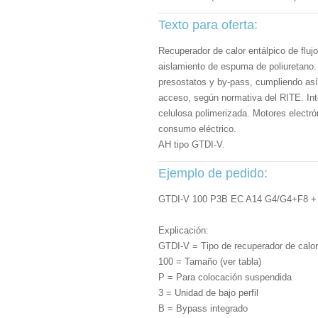
Texto para oferta:
Recuperador de calor entálpico de flu
aislamiento de espuma de poliuretano. 
presostatos y by-pass, cumpliendo así
acceso, según normativa del RITE. Int
celulosa polimerizada. Motores electr
consumo eléctrico.
AH tipo GTDI-V.
Ejemplo de pedido:
GTDI-V 100 P3B EC A14 G4/G4+F8 + 
Explicación:
GTDI-V =
Tipo de recuperador de calo
100 =
Tamaño (ver tabla)
P = Para colocación suspendida
3 = Unidad de bajo perfil
B = Bypass integrado