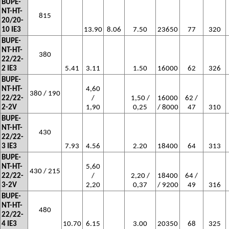
BUPE-
NT-HT-
815
20/20-
10 IE3
13.90
8.06
7.50
23650
77
320
BUPE-
NT-HT-
380
22/22-
2 IE3
5.41
3.11
1.50
16000
62
326
BUPE-
NT-HT-
4,60
380 / 190
22/22-
/
1,50 /
16000
62 /
2-2V
1,90
0,25
/ 8000
47
310
BUPE-
NT-HT-
430
22/22-
3 IE3
7.93
4.56
2.20
18400
64
313
BUPE-
NT-HT-
5,60
430 / 215
22/22-
/
2,20 /
18400
64 /
3-2V
2,20
0,37
/ 9200
49
316
BUPE-
NT-HT-
480
22/22-
4 IE3
10.70
6.15
3.00
20350
68
325