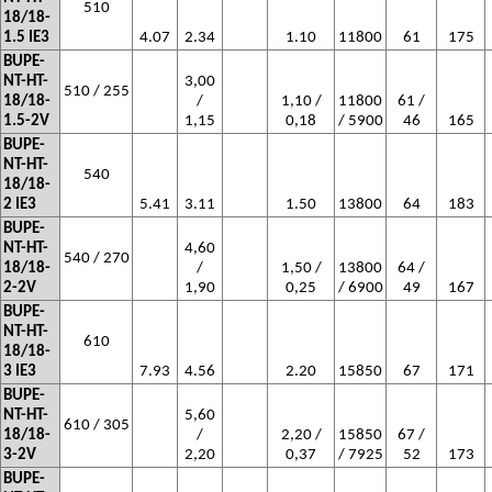
510
18/18-
1.5 IE3
4.07
2.34
1.10
11800
61
175
BUPE-
NT-HT-
3,00
510 / 255
18/18-
/
1,10 /
11800
61 /
1.5-2V
1,15
0,18
/ 5900
46
165
BUPE-
NT-HT-
540
18/18-
2 IE3
5.41
3.11
1.50
13800
64
183
BUPE-
NT-HT-
4,60
540 / 270
18/18-
/
1,50 /
13800
64 /
2-2V
1,90
0,25
/ 6900
49
167
BUPE-
NT-HT-
610
18/18-
3 IE3
7.93
4.56
2.20
15850
67
171
BUPE-
NT-HT-
5,60
610 / 305
18/18-
/
2,20 /
15850
67 /
3-2V
2,20
0,37
/ 7925
52
173
BUPE-