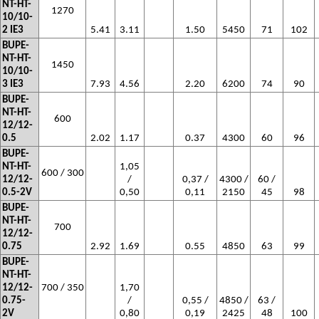
NT-HT-
1270
10/10-
2 IE3
5.41
3.11
1.50
5450
71
102
BUPE-
NT-HT-
1450
10/10-
3 IE3
7.93
4.56
2.20
6200
74
90
BUPE-
NT-HT-
600
12/12-
0.5
2.02
1.17
0.37
4300
60
96
BUPE-
NT-HT-
1,05
600 / 300
12/12-
/
0,37 /
4300 /
60 /
0.5-2V
0,50
0,11
2150
45
98
BUPE-
NT-HT-
700
12/12-
0.75
2.92
1.69
0.55
4850
63
99
BUPE-
NT-HT-
12/12-
700 / 350
1,70
0.75-
/
0,55 /
4850 /
63 /
2V
0,80
0,19
2425
48
100