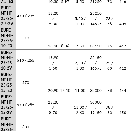
7.5 IE3
10.30
5.97
5.50
29250
73
416
BUPE-
NT-HT-
13,20
29250
470 / 235
25/25-
/
5,50 /
/
73 /
7.5-2V
5,30
1,00
14625
58
409
BUPE-
NT-HT-
510
25/25-
10 IE3
13.90
8.06
7.50
33150
75
417
BUPE-
NT-HT-
16,90
33150
510 / 255
25/25-
/
7,50 /
/
75 /
10-2V
5,50
1,30
16575
60
412
BUPE-
NT-HT-
570
25/25-
15 IE3
20.90
12.10
11.00
38300
78
444
BUPE-
NT-HT-
23,20
38300
570 / 285
25/25-
/
11,00 /
/
78 /
15-2V
8,70
2,80
19150
63
450
BUPE-
NT-HT-
630
25/25-