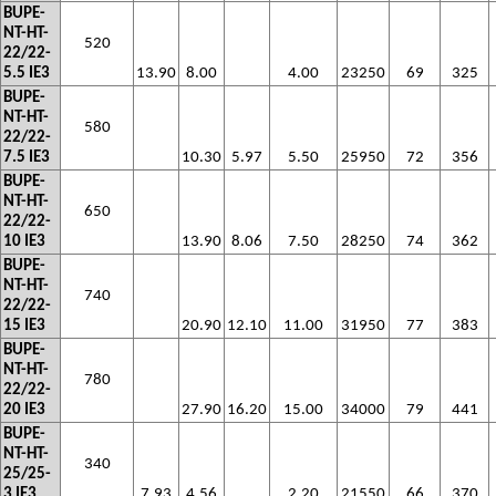
BUPE-
NT-HT-
520
22/22-
5.5 IE3
13.90
8.00
4.00
23250
69
325
BUPE-
NT-HT-
580
22/22-
7.5 IE3
10.30
5.97
5.50
25950
72
356
BUPE-
NT-HT-
650
22/22-
10 IE3
13.90
8.06
7.50
28250
74
362
BUPE-
NT-HT-
740
22/22-
15 IE3
20.90
12.10
11.00
31950
77
383
BUPE-
NT-HT-
780
22/22-
20 IE3
27.90
16.20
15.00
34000
79
441
BUPE-
NT-HT-
340
25/25-
3 IE3
7.93
4.56
2.20
21550
66
370