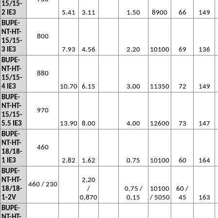
15/15-
2 IE3
5.41
3.11
1.50
8900
66
149
BUPE-
NT-HT-
800
15/15-
3 IE3
7.93
4.56
2.20
10100
69
136
BUPE-
NT-HT-
880
15/15-
4 IE3
10.70
6.15
3.00
11350
72
149
BUPE-
NT-HT-
970
15/15-
5.5 IE3
13.90
8.00
4.00
12600
73
147
BUPE-
NT-HT-
460
18/18-
1 IE3
2.82
1.62
0.75
10100
60
164
BUPE-
NT-HT-
2,20
460 / 230
18/18-
/
0,75 /
10100
60 /
1-2V
0,870
0,15
/ 5050
45
163
BUPE-
NT-HT-