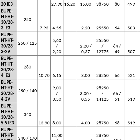
20 IE3
27.90
16.20
15.00
38750
80
499
BUPE-
NT-HT-
250
30/28-
3 IE3
7.93
4.56
2.20
25550
64
503
BUPE-
NT-HT-
5,60
25550
250 / 125
30/28-
/
2,20 /
/
64 /
3-2V
2,20
0,37
12775
49
507
BUPE-
NT-HT-
280
30/28-
4 IE3
10.70
6.15
3.00
28250
66
521
BUPE-
NT-HT-
9,00
28250
280 / 140
30/28-
/
3,00 /
/
66 /
4-2V
3,50
0,55
14125
51
519
BUPE-
NT-HT-
340
30/28-
5.5 IE3
13.90
8.00
4.00
28750
68
519
BUPE-
NT-HT-
11,00
28750
340 / 170