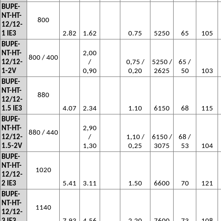
BUPE-
NT-HT-
800
12/12-
1 IE3
2.82
1.62
0.75
5250
65
105
BUPE-
NT-HT-
2,00
800 / 400
12/12-
/
0,75 /
5250 /
65 /
1-2V
0,90
0,20
2625
50
103
BUPE-
NT-HT-
880
12/12-
1.5 IE3
4.07
2.34
1.10
6150
68
115
BUPE-
NT-HT-
2,90
880 / 440
12/12-
/
1,10 /
6150 /
68 /
1.5-2V
1,30
0,25
3075
53
104
BUPE-
NT-HT-
1020
12/12-
2 IE3
5.41
3.11
1.50
6600
70
121
BUPE-
NT-HT-
1140
12/12-