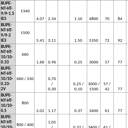
BUPE-
NT-HT-
1340
9/9-1.5
IE3
4.07
2.34
1.10
4800
70
84
BUPE-
NT-HT-
1500
9/9-2
IE3
5.41
3.11
1.50
5350
72
92
BUPE-
NT-HT-
660
10/10-
0.33
1.66
0.96
0.25
3000
57
77
BUPE-
NT-HT-
10/10-
660 / 330
0,70
0.33-
/
0,25 /
3000 /
57 /
2V
0,30
0,10
1500
42
77
BUPE-
NT-HT-
800
10/10-
0.5
2.02
1.17
0.37
3400
61
77
BUPE-
NT-HT-
1,05
800 / 400
10/10-
/
0,37 /
3400 /
61 /