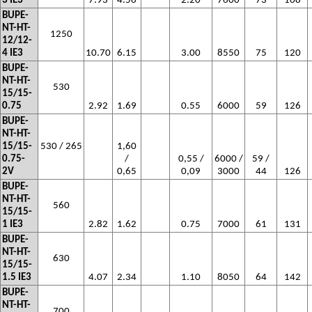
3 IE3
7.93
4.56
2.20
7600
73
108
BUPE-
NT-HT-
1250
12/12-
4 IE3
10.70
6.15
3.00
8550
75
120
BUPE-
NT-HT-
530
15/15-
0.75
2.92
1.69
0.55
6000
59
126
BUPE-
NT-HT-
15/15-
530 / 265
1,60
0.75-
/
0,55 /
6000 /
59 /
2V
0,65
0,09
3000
44
126
BUPE-
NT-HT-
560
15/15-
1 IE3
2.82
1.62
0.75
7000
61
131
BUPE-
NT-HT-
630
15/15-
1.5 IE3
4.07
2.34
1.10
8050
64
142
BUPE-
NT-HT-
700