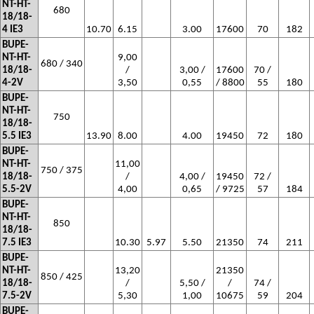
NT-HT-
680
18/18-
4 IE3
10.70
6.15
3.00
17600
70
182
BUPE-
NT-HT-
9,00
680 / 340
18/18-
/
3,00 /
17600
70 /
4-2V
3,50
0,55
/ 8800
55
180
BUPE-
NT-HT-
750
18/18-
5.5 IE3
13.90
8.00
4.00
19450
72
180
BUPE-
NT-HT-
11,00
750 / 375
18/18-
/
4,00 /
19450
72 /
5.5-2V
4,00
0,65
/ 9725
57
184
BUPE-
NT-HT-
850
18/18-
7.5 IE3
10.30
5.97
5.50
21350
74
211
BUPE-
NT-HT-
13,20
21350
850 / 425
18/18-
/
5,50 /
/
74 /
7.5-2V
5,30
1,00
10675
59
204
BUPE-