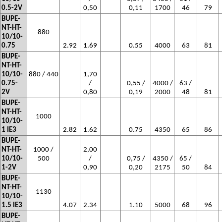
0.5-2V
0,50
0,11
1700
46
79
BUPE-
NT-HT-
880
10/10-
0.75
2.92
1.69
0.55
4000
63
81
BUPE-
NT-HT-
10/10-
880 / 440
1,70
0.75-
/
0,55 /
4000 /
63 /
2V
0,80
0,19
2000
48
81
BUPE-
NT-HT-
1000
10/10-
1 IE3
2.82
1.62
0.75
4350
65
86
BUPE-
NT-HT-
1000 /
2,00
10/10-
500
/
0,75 /
4350 /
65 /
1-2V
0,90
0,20
2175
50
84
BUPE-
NT-HT-
1130
10/10-
1.5 IE3
4.07
2.34
1.10
5000
68
96
BUPE-