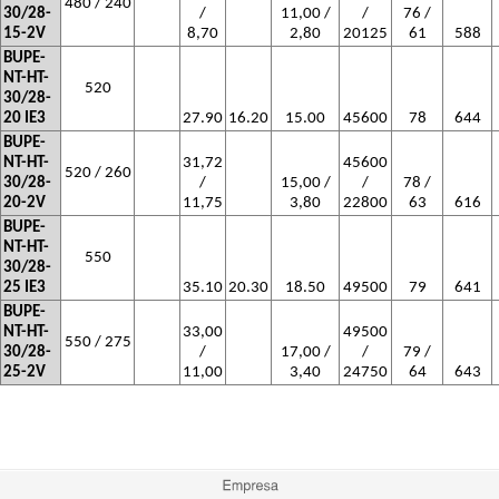
480 / 240
30/28-
/
11,00 /
/
76 /
15-2V
8,70
2,80
20125
61
588
BUPE-
NT-HT-
520
30/28-
20 IE3
27.90
16.20
15.00
45600
78
644
BUPE-
NT-HT-
31,72
45600
520 / 260
30/28-
/
15,00 /
/
78 /
20-2V
11,75
3,80
22800
63
616
BUPE-
NT-HT-
550
30/28-
25 IE3
35.10
20.30
18.50
49500
79
641
BUPE-
NT-HT-
33,00
49500
550 / 275
30/28-
/
17,00 /
/
79 /
25-2V
11,00
3,40
24750
64
643