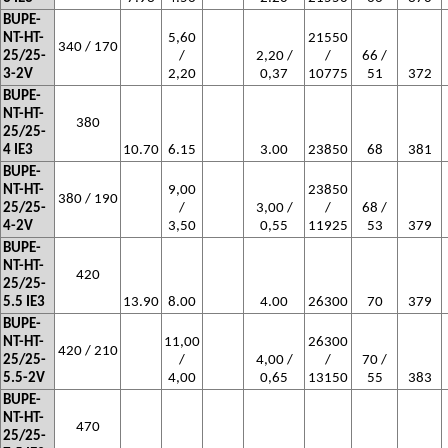
BUPE-
NT-HT-
5,60
21550
340 / 170
25/25-
/
2,20 /
/
66 /
3-2V
2,20
0,37
10775
51
372
BUPE-
NT-HT-
380
25/25-
4 IE3
10.70
6.15
3.00
23850
68
381
BUPE-
NT-HT-
9,00
23850
380 / 190
25/25-
/
3,00 /
/
68 /
4-2V
3,50
0,55
11925
53
379
BUPE-
NT-HT-
420
25/25-
5.5 IE3
13.90
8.00
4.00
26300
70
379
BUPE-
NT-HT-
11,00
26300
420 / 210
25/25-
/
4,00 /
/
70 /
5.5-2V
4,00
0,65
13150
55
383
BUPE-
NT-HT-
470
25/25-