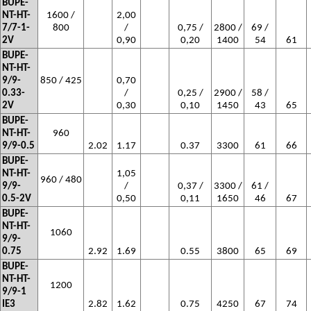
BUPE-
NT-HT-
1600 /
2,00
7/7-1-
800
/
0,75 /
2800 /
69 /
2V
0,90
0,20
1400
54
61
BUPE-
NT-HT-
9/9-
850 / 425
0,70
0.33-
/
0,25 /
2900 /
58 /
2V
0,30
0,10
1450
43
65
BUPE-
NT-HT-
960
9/9-0.5
2.02
1.17
0.37
3300
61
66
BUPE-
NT-HT-
1,05
960 / 480
9/9-
/
0,37 /
3300 /
61 /
0.5-2V
0,50
0,11
1650
46
67
BUPE-
NT-HT-
1060
9/9-
0.75
2.92
1.69
0.55
3800
65
69
BUPE-
NT-HT-
1200
9/9-1
IE3
2.82
1.62
0.75
4250
67
74