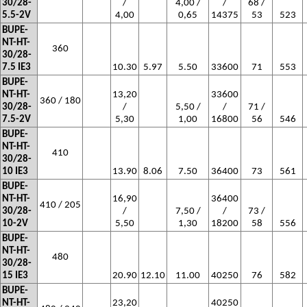
30/28-
/
4,00 /
/
68 /
5.5-2V
4,00
0,65
14375
53
523
BUPE-
NT-HT-
360
30/28-
7.5 IE3
10.30
5.97
5.50
33600
71
553
BUPE-
NT-HT-
13,20
33600
360 / 180
30/28-
/
5,50 /
/
71 /
7.5-2V
5,30
1,00
16800
56
546
BUPE-
NT-HT-
410
30/28-
10 IE3
13.90
8.06
7.50
36400
73
561
BUPE-
NT-HT-
16,90
36400
410 / 205
30/28-
/
7,50 /
/
73 /
10-2V
5,50
1,30
18200
58
556
BUPE-
NT-HT-
480
30/28-
15 IE3
20.90
12.10
11.00
40250
76
582
BUPE-
NT-HT-
23,20
40250