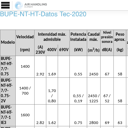
Nivel
Intensidad máx.
Potencia
Caudal
Peso
Velocidad
presión
admisible
instalada
máx.
aprox.
sonora
Modelo
(A)
3
(rpm)
400V
690V
(kW)
dB(A)
(kg)
(m
/h)
230V
BUPE-
NT-HT-
1400
7/7-
0.75
2.92
1.69
0.55
2450
67
58
BUPE-
NT-HT-
1400 /
7/7-
1,70
700
0.75-
/
0,55 /
2450 /
67 /
2V
0,80
0,19
1225
52
58
BUPE-
NT-HT-
1600
7/7-1
IE3
2.82
1.62
0.75
2800
69
63