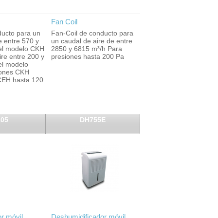
Fan Coil
ducto para un
Fan-Coil de conducto para
e entre 570 y
un caudal de aire de entre
el modelo CKH
2850 y 6815 m³/h Para
ire entre 200 y
presiones hasta 200 Pa
el modelo
iones CKH
CEH hasta 120
105
DH755E
r móvil
Deshumidificador móvil