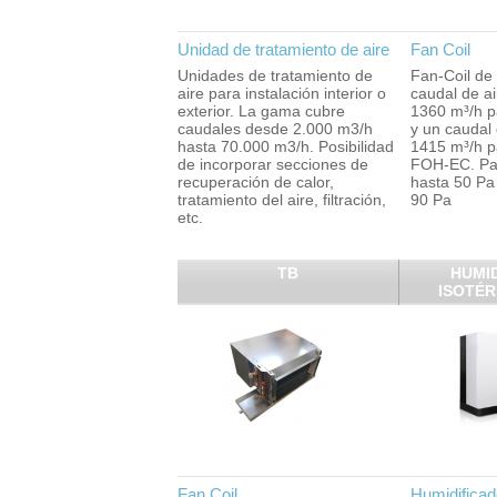
Unidad de tratamiento de aire
Fan Coil
Unidades de tratamiento de
Fan-Coil de
aire para instalación interior o
caudal de ai
exterior. La gama cubre
1360 m³/h p
caudales desde 2.000 m3/h
y un caudal 
hasta 70.000 m3/h. Posibilidad
1415 m³/h p
de incorporar secciones de
FOH-EC. Pa
recuperación de calor,
hasta 50 Pa
tratamiento del aire, filtración,
90 Pa
etc.
TB
HUMID
ISOTÉR
Fan Coil
Humidificad