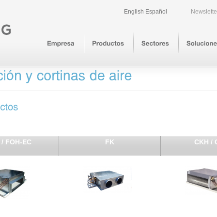
English
Español
Newslette
 / FOH-EC
FK
CKH /