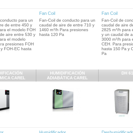
Fan Coil
Fan Coil
 conducto para un
Fan-Coil de conducto para un
Fan-Coil de con
re de entre 450 y
caudal de aire de entre 710 y
caudal de aire d
ara el modelo FOH
1460 m³/h Para presiones
2825 m³/h para 
de aire entre 530 y
hasta 120 Pa
y un caudal de a
ara el modelo
3000 m³/h para 
ra presiones FOH
CEH. Para pres
 y FOH-EC hasta
hasta 150 Pa y 
Pa
IFICACIÓN
HUMIDIFICACIÓN
DH 6
MICA CAREL
ADIABÁTICA CAREL
or
Humidificador
Deshumidificado