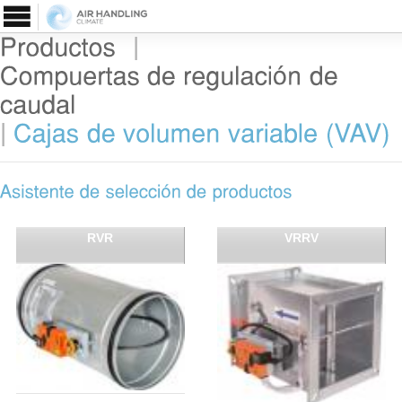
|
|
RVR
VRRV